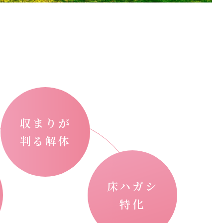
収まりが
判る解体
床ハガシ
特化