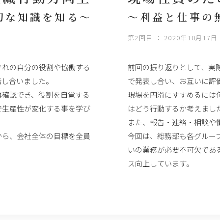
切な知識を知る～
～利益と仕事の
第2回目 ： 2020年10月17日
ぞれの自分の役割や協働する
前回の振り返りとして、実
話し合いました。
で発表し合い、お互いに評
再確認でき、役割を自覚する
現場を円滑にすすめるには
で生産性が変化する事を学び
はどう行動するか考えまし
また、報告・連絡・相談や
から、会社全体の目標を全員
今回は、総務部も各グルー
いの業務が必要不可欠であ
ス向上しています。