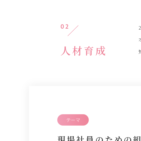
02
人材育成
テーマ
現場社員のための