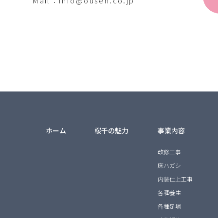
Mail：info@ousen.co.jp
ホーム
桜千の魅力
事業内容
改修工事
床ハガシ
内装仕上工事
各種養生
各種足場