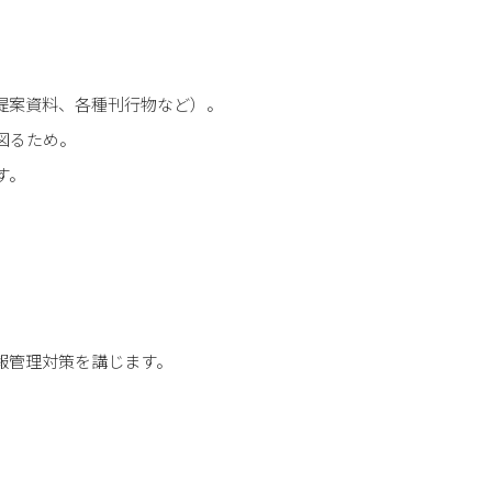
提案資料、各種刊行物など）。
図るため。
す。
報管理対策を講じます。